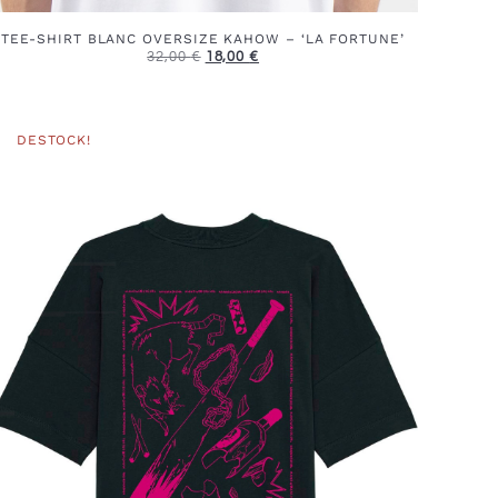
TEE-SHIRT BLANC OVERSIZE KAHOW – ‘LA FORTUNE’
32,00
€
18,00
€
DESTOCK!