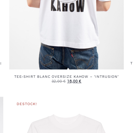
T
!
TEE-SHIRT BLANC OVERSIZE KAHOW – ‘INTRUSION’
32,00
€
18,00
€
DESTOCK!