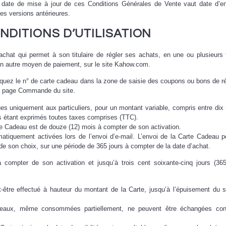
date de mise à jour de ces Conditions Générales de Vente vaut date d’en
les versions antérieures.
ONDITIONS D’UTILISATION
chat qui permet à son titulaire de régler ses achats, en une ou plusieurs 
un autre moyen de paiement, sur le site Kahow.com.
ndiquez le n° de carte cadeau dans la zone de saisie des coupons ou bons de r
la page Commande du site.
 uniquement aux particuliers, pour un montant variable, compris entre dix 
s étant exprimés toutes taxes comprises (TTC).
rte Cadeau est de douze (12) mois à compter de son activation.
tiquement activées lors de l’envoi d’e-mail. L’envoi de la Carte Cadeau p
 de son choix, sur une période de 365 jours à compter de la date d’achat.
compter de son activation et jusqu’à trois cent soixante-cinq jours (36
-être effectué à hauteur du montant de la Carte, jusqu’à l’épuisement du 
eaux, même consommées partiellement, ne peuvent être échangées con