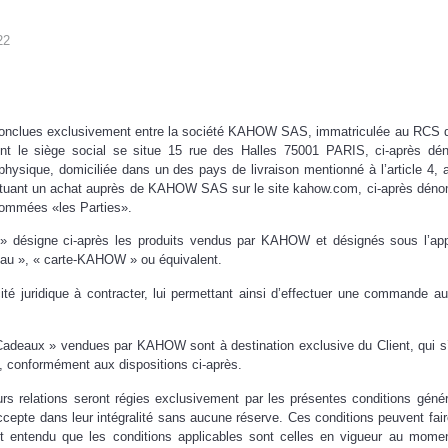
22
conclues exclusivement entre la société KAHOW SAS, immatriculée au RCS 
nt le siège social se situe 15 rue des Halles 75001 PARIS, ci-après d
ysique, domiciliée dans un des pays de livraison mentionné à l’article 4, 
ectuant un achat auprès de KAHOW SAS sur le site kahow.com, ci-après dé
énommées «les Parties».
» désigne ci-après les produits vendus par KAHOW et désignés sous l’app
eau », « carte-KAHOW » ou équivalent.
cité juridique à contracter, lui permettant ainsi d’effectuer une commande a
s Cadeaux » vendues par KAHOW sont à destination exclusive du Client, qui 
e, conformément aux dispositions ci-après.
rs relations seront régies exclusivement par les présentes conditions géné
accepte dans leur intégralité sans aucune réserve. Ces conditions peuvent faire
est entendu que les conditions applicables sont celles en vigueur au mome