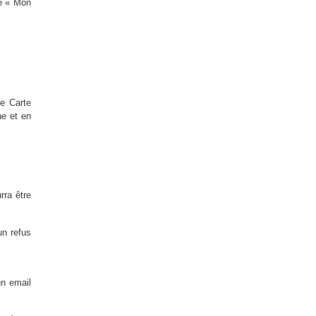
ue « Mon
te Carte
ne et en
rra être
un refus
un email