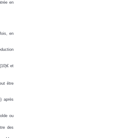
trée en
fois, en
éduction
(10)€ et
eut être
5) après
solde ou
tre des