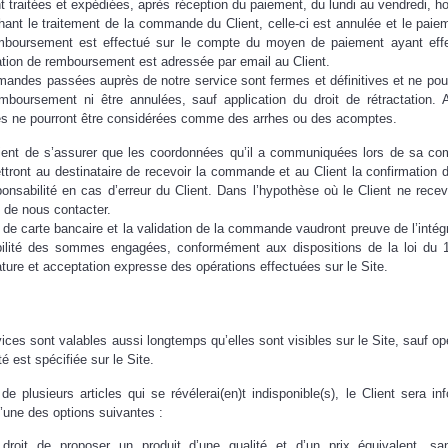
raitées et expédiées, après réception du paiement, du lundi au vendredi, ho
hant le traitement de la commande du Client, celle-ci est annulée et le paie
mboursement est effectué sur le compte du moyen de paiement ayant effe
mation de remboursement est adressée par email au Client.
mandes passées auprès de notre service sont fermes et définitives et ne pou
boursement ni être annulées, sauf application du droit de rétractation.
 ne pourront être considérées comme des arrhes ou des acomptes.
 Client de s’assurer que les coordonnées qu’il a communiquées lors de sa 
ttront au destinataire de recevoir la commande et au Client la confirmation d
nsabilité en cas d’erreur du Client. Dans l’hypothèse où le Client ne recev
e de nous contacter.
 de carte bancaire et la validation de la commande vaudront preuve de l’intégr
ibilité des sommes engagées, conformément aux dispositions de la loi du 
ature et acceptation expresse des opérations effectuées sur le Site.
vices sont valables aussi longtemps qu’elles sont visibles sur le Site, sauf op
é est spécifiée sur le Site.
lusieurs articles qui se révélerai(en)t indisponible(s), le Client sera in
’une des options suivantes :
oit de proposer un produit d’une qualité et d’un prix équivalent, san