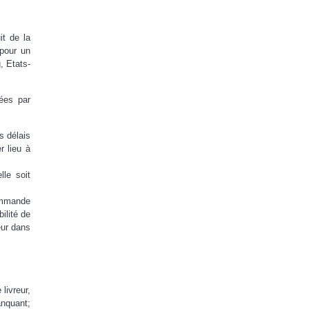
it de la
pour un
, Etats-
dées par
s délais
r lieu à
lle soit
commande
ilité de
eur dans
livreur,
anquant;