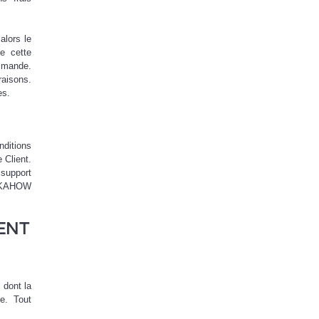
alors le
e cette
ommande.
raisons.
es.
nditions
 Client.
support
, KAHOW
ENT
 dont la
e. Tout