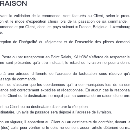
VRAISON
vant la validation de la commande, sont facturés au Client, selon le produ
ion et le mode d’expédition choisi lors de la passation de sa commande, 
commande et par Client, dans les pays suivant = France, Belgique, Luxembourg
e.
ception de l’intégralité du règlement et de l’ensemble des pièces deman
a Poste ou par transporteur en Point Relais, KAHOW s’efforce de respecter le
 ne sont présentés qu’à titre indicatif, le retard de livraison ne pourra donne
ée à une adresse différente de l’adresse de facturation sous réserve qu’e
 passage de commande.
 Client de s’assurer que les coordonnées qu’il a communiquées lors de sa 
ande soit correctement expédiée et réceptionnée. En aucun cas la responsab
 le Client ou le destinataire ne reçoit pas sa commande en raison d’une err
ent au Client ou au destinataire d’assurer la réception.
tinataire, un avis de passage sera déposé à l’adresse de livraison.
en vigueur, il appartient au Client ou au destinataire de contrôler, devant le 
 (des) colis pour vérifier si le colis ne contient aucun article détérioré ou m