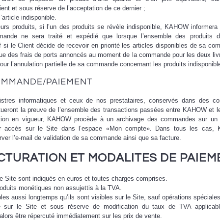
ent et sous réserve de l’acceptation de ce dernier ;
article indisponible.
s produits, si l’un des produits se révèle indisponible, KAHOW informera 
mande ne sera traité et expédié que lorsque l’ensemble des produits d
si le Client décide de recevoir en priorité les articles disponibles de sa c
 que des frais de ports annoncés au moment de la commande pour les deux liv
our l’annulation partielle de sa commande concernant les produits indisponibl
COMMANDE/PAIEMENT
istres informatiques et ceux de nos prestataires, conservés dans des co
itueront la preuve de l’ensemble des transactions passées entre KAHOW et le
tion en vigueur, KAHOW procède à un archivage des commandes sur un 
voir accès sur le Site dans l’espace «Mon compte». Dans tous les cas
er l’e-mail de validation de sa commande ainsi que sa facture.
ACTURATION ET MODALITES DE PAIEM
 le Site sont indiqués en euros et toutes charges comprises.
duits monétiques non assujettis à la TVA.
les aussi longtemps qu’ils sont visibles sur le Site, sauf opérations spéciales
ée sur le Site et sous réserve de modification du taux de TVA applicabl
alors être répercuté immédiatement sur les prix de vente.