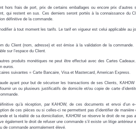
nt hors frais de port, prix de certains emballages ou encore prix d’autres 
ient, qui restent en sus. Ces derniers seront portés à la connaissance du Cl
ation définitive de la commande.
ifier à tout moment les tarifs. Le tarif en vigueur est celui applicable au jo
nom du Client (nom, adresse) et est émise à la validation de la commande. 
ble sur l’espace du Client.
utres produits monétiques ne peut être effectué avec des Cartes Cadeaux
n euros.
ires suivantes = Carte Bancaire, Visa et Mastercard, American Express.
fraude ayant pour but de sécuriser les transactions de ses Clients, KAHOW
ournir un ou plusieurs justificatifs de domicile et/ou copie de carte d’identit
a commande.
finitive qu’à réception, par KAHOW, de ces documents et envoi d’un e-
eption de ces pièces ou si celles-ci ne permettent pas d’identifier de manière 
mande et la réalité de sa domiciliation, KAHOW se réserve le droit de ne pas 
galement le droit de refuser une commande s’il existe un litige antérieur 
eau de commande anormalement élevé.