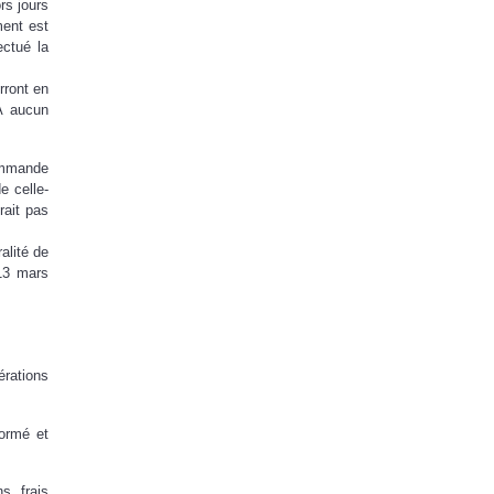
rs jours
ment est
ctué la
rront en
 A aucun
commande
e celle-
rait pas
alité de
13 mars
érations
formé et
s frais