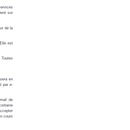
services
ient sur
ur de la
Elle est
. Toutes
 sera en
é par e-
mail de
certaine
accepter
en cours