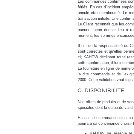
Les commandes confirmées sont t
fériés. En cas d’incident empêc
annulé et/ou remboursé. Le re
transaction initiale. Une confir
Le Client reconnait que les com
aucune façon donner lieu à rem
moment, les sommes encaissées
Il est de la responsabilité du
sont correctes et qu’elles perme
ci; KAHOW déclinant toute respo
cette confirmation, il lui incomb
La fourniture en ligne de numéro
la dite commande et de l’exig
2000. Cette validation vaut sign
C. DISPONIBILITE
Nos offres de produits et de ser
spéciales dont la durée de validit
En cas de commande d’un ou de p
pourra à sa convenance choisir l
KAHOW se réserve le dr