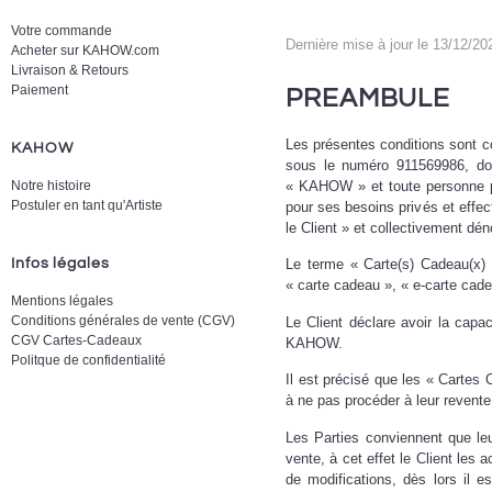
Votre commande
Dernière mise à jour le 13/12/20
Acheter sur KAHOW.com
Livraison & Retours
Paiement
PREAMBULE
Les présentes conditions sont 
KAHOW
sous le numéro 911569986, do
Notre histoire
« KAHOW » et toute personne ph
Postuler en tant qu'Artiste
pour ses besoins privés et eff
le Client » et collectivement d
Infos légales
Le terme « Carte(s) Cadeau(x) 
« carte cadeau », « e-carte cad
Mentions légales
Conditions générales de vente (CGV)
Le Client déclare avoir la capa
CGV Cartes-Cadeaux
KAHOW.
Politque de confidentialité
Il est précisé que les « Carte
à ne pas procéder à leur revent
Les Parties conviennent que leu
vente, à cet effet le Client les 
de modifications, dès lors il 