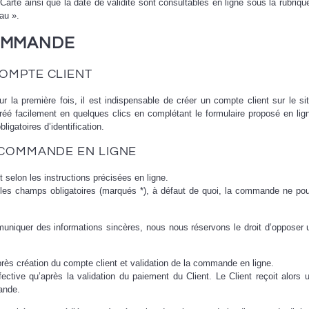
Carte ainsi que la date de validité sont consultables en ligne sous la rubriq
au ».
COMMANDE
COMPTE CLIENT
la première fois, il est indispensable de créer un compte client sur le si
éé facilement en quelques clics en complétant le formulaire proposé en lig
ligatoires d’identification.
E COMMANDE EN LIGNE
 selon les instructions précisées en ligne.
 les champs obligatoires (marqués *), à défaut de quoi, la commande ne pou
uniquer des informations sincères, nous nous réservons le droit d’opposer 
ès création du compte client et validation de la commande en ligne.
ctive qu’après la validation du paiement du Client. Le Client reçoit alors 
mande.