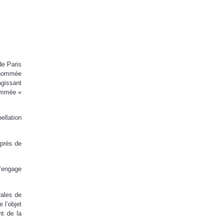
de Paris
énommée
agissant
nommée «
ellation
uprès de
s’engage
rales de
 l’objet
nt de la